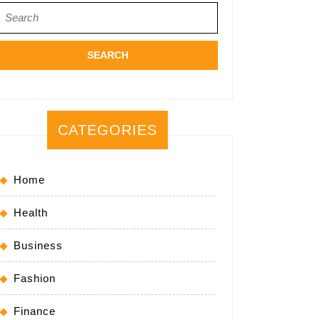
Search
for:
CATEGORIES
Home
o
Health
Business
e
Fashion
Finance