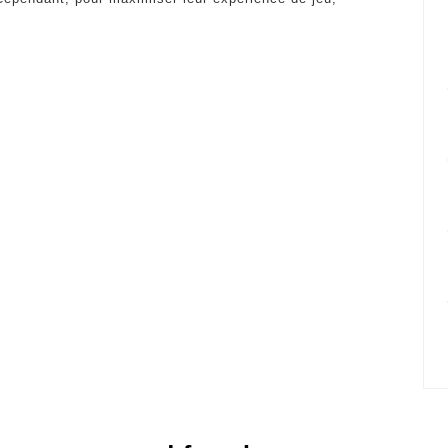
guide
to
better
player
decisions