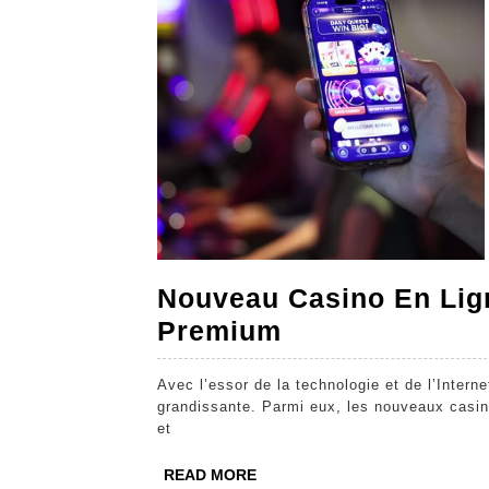
Nouveau Casino En Lign
Nouveau
Premium
Casino
Avec l’essor de la technologie et de l’Internet, les casinos en ligne connaissent une popularité
En
grandissante. Parmi eux, les nouveaux casino
Ligne
et
Et
READ
READ MORE