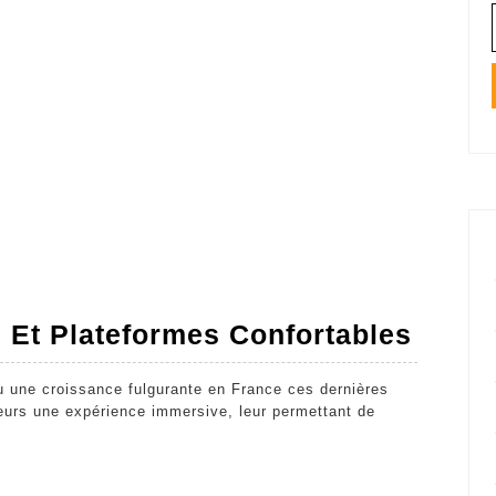
Casin
 Et Plateformes Confortables
En
Ligne
ueurs une expérience immersive, leur permettant de
Franc
Et