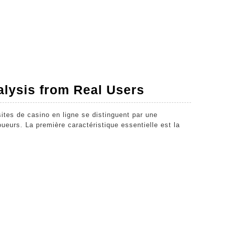
casino
alysis from Real Users
en
ligne
joueurs. La première caractéristique essentielle est la
avis
Analysis
from
Real
Users