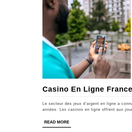
2026
2026
2026
Casino En Ligne France
Le secteur des jeux d’argent en ligne a connu une croissance fulgurante en France ces dernières
années. Les casinos en ligne offrent aux jo
READ
READ MORE
MORE