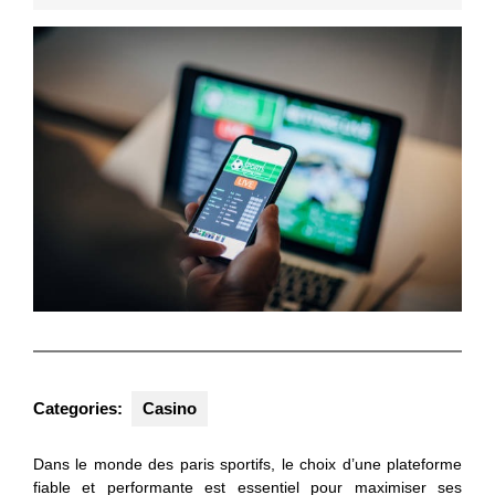
2026
Categories:
Casino
Dans le monde des paris sportifs, le choix d’une plateforme
fiable et performante est essentiel pour maximiser ses