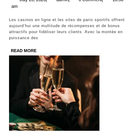
20,
am
Using
2026
meilleurs
Les casinos en ligne et les sites de paris sportifs offrent
sites
aujourd’hui une multitude de récompenses et de bonus
attractifs pour fidéliser leurs clients. Avec la montée en
de
puissance des
paris
READ
READ MORE
sportifs
MORE
Successful