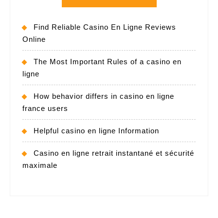
Find Reliable Casino En Ligne Reviews
Online
The Most Important Rules of a casino en
ligne
How behavior differs in casino en ligne
france users
Helpful casino en ligne Information
Casino en ligne retrait instantané et sécurité
maximale