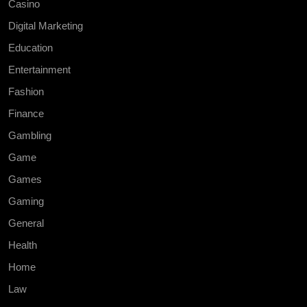
Casino
Digital Marketing
Education
Entertainment
Fashion
Finance
Gambling
Game
Games
Gaming
General
Health
Home
Law