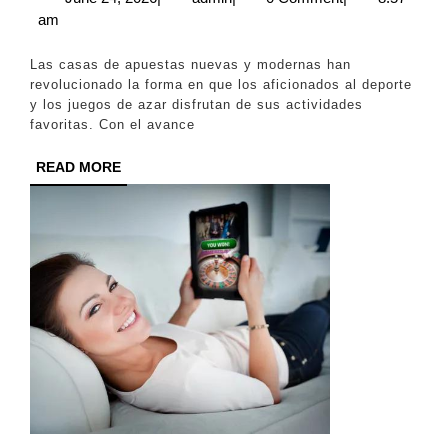
24,
am
casa
2026
de
Las casas de apuestas nuevas y modernas han
apue
revolucionado la forma en que los aficionados al deporte
y los juegos de azar disfrutan de sus actividades
nuev
favoritas. Con el avance
mode
READ
READ MORE
MORE