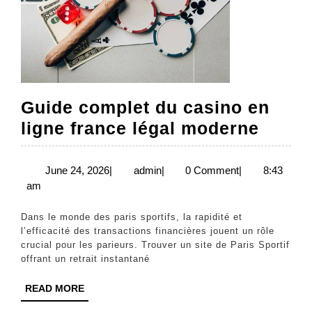
Guide complet du casino en
Guide
ligne france légal moderne
compl
du
June
admin
June 24, 2026
|
admin
|
0 Comment
|
8:43
24,
am
casin
2026
en
Dans le monde des paris sportifs, la rapidité et
ligne
l’efficacité des transactions financières jouent un rôle
crucial pour les parieurs. Trouver un site de Paris Sportif
franc
offrant un retrait instantané
légal
READ
READ MORE
mode
MORE