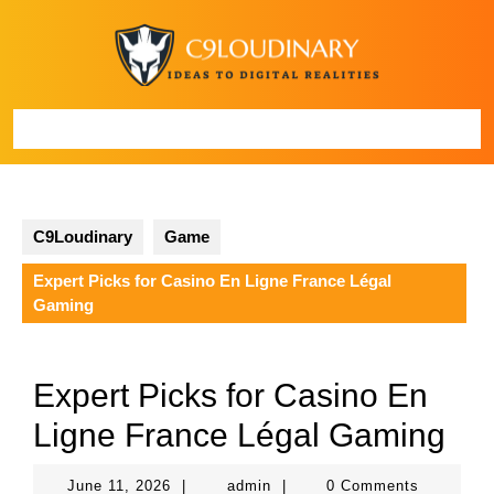
Skip
to
content
Open
Button
C9Loudinary
Game
Expert Picks for Casino En Ligne France Légal
Gaming
Expert Picks for Casino En
Ligne France Légal Gaming
June
admin
June 11, 2026
|
admin
|
0 Comments