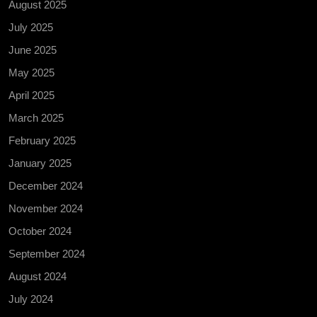
August 2025
July 2025
June 2025
May 2025
April 2025
March 2025
February 2025
January 2025
December 2024
November 2024
October 2024
September 2024
August 2024
July 2024