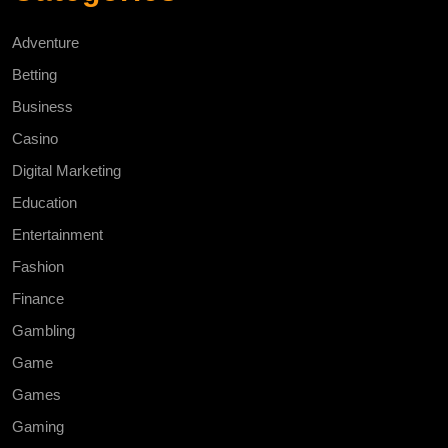
Adventure
Betting
Business
Casino
Digital Marketing
Education
Entertainment
Fashion
Finance
Gambling
Game
Games
Gaming