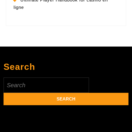
ligne
Search
Search
for: