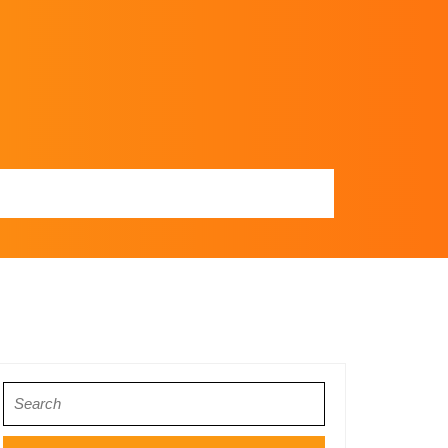
Search
for: