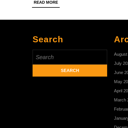
READ
READ MORE
MORE
Search
Ar
Search
August
for:
July 20
June 2
May 20
April 2
March 
Februa
Januar
Decemb