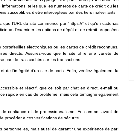
es informations, telles que les numéros de carte de crédit ou les
ns susceptibles d’être interceptées par des tiers malveillants.
iez que l’URL du site commence par “https://” et qu’un cadenas
dicieux d’examiner les options de dépôt et de retrait proposées
portefeuilles électroniques ou les cartes de crédit reconnues,
res directs. Assurez-vous que le site offre une variété de
e pas de frais cachés sur les transactions.
 de l’intégrité d’un site de paris. Enfin, vérifiez également la
accessible et réactif, que ce soit par chat en direct, e-mail ou
nce rapide en cas de problème, mais cela témoigne également
ur de confiance et de professionnalisme. En somme, avant de
l de procéder à ces vérifications de sécurité.
personnelles, mais aussi de garantir une expérience de pari