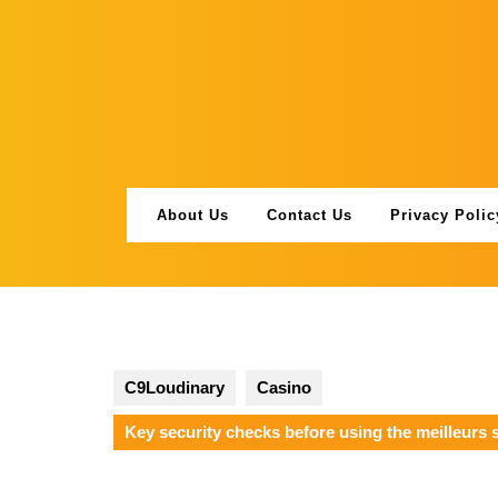
Skip
to
content
About Us
Contact Us
Privacy Polic
C9Loudinary
Casino
Key security checks before using the meilleurs s