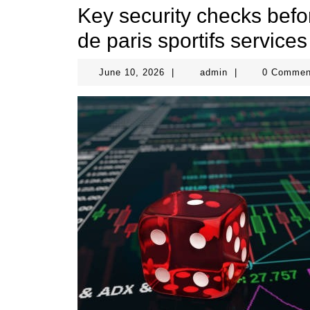
Key security checks befor
de paris sportifs services
June
admin
June 10, 2026
|
admin
|
0 Comme
10,
2026