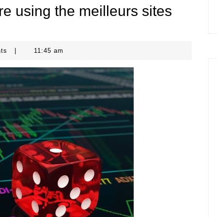
e using the meilleurs sites
nts
|
11:45 am