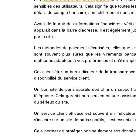
sensibles des utilisateurs. Cela signifie que toutes l
détails de compte bancaire, sont chiffrées et donc moi
Avant de fournir des informations financières, vérif
apparaît dans la barre d’adresse. Il est également ju
par le site.
Les méthodes de paiement sécurisées, telles que les 
sont souvent plus sûres que les virements bancai
méthodes adaptées à vos préférences et qu’il n’impos
Cela peut être un bon indicateur de la transparence et
disponibilité du service client.
Un bon site de paris sportifs doit offrir un support 
téléphone. Cela garantit non seulement une assista
du sérieux du site.
Un service client efficace est souvent un indicate
s’inscrire sur un site de paris sportifs, il est essentie
Cela permet de protéger non seulement ses données 