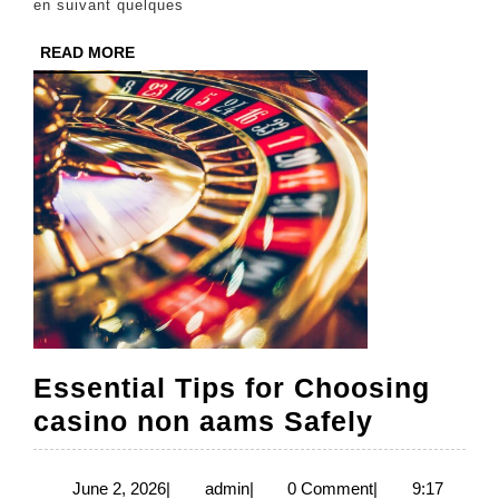
en suivant quelques
ligne
READ
READ MORE
Made
MORE
Easy
Essential Tips for Choosing
Essentia
casino non aams Safely
Tips
for
June
admin
June 2, 2026
|
admin
|
0 Comment
|
9:17