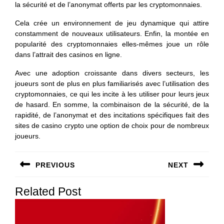
la sécurité et de l’anonymat offerts par les cryptomonnaies.
Cela crée un environnement de jeu dynamique qui attire
constamment de nouveaux utilisateurs. Enfin, la montée en
popularité des cryptomonnaies elles-mêmes joue un rôle
dans l’attrait des casinos en ligne.
Avec une adoption croissante dans divers secteurs, les
joueurs sont de plus en plus familiarisés avec l’utilisation des
cryptomonnaies, ce qui les incite à les utiliser pour leurs jeux
de hasard. En somme, la combinaison de la sécurité, de la
rapidité, de l’anonymat et des incitations spécifiques fait des
sites de casino crypto une option de choix pour de nombreux
joueurs.
Post
PREVIOUS
NEXT
navigation
Previous
Next
Related Post
post:
post: