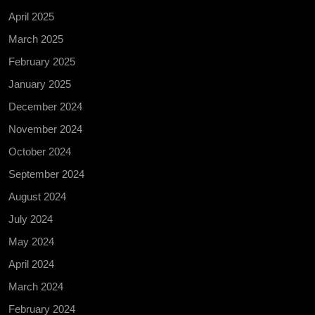
April 2025
March 2025
February 2025
January 2025
December 2024
November 2024
October 2024
September 2024
August 2024
July 2024
May 2024
April 2024
March 2024
February 2024