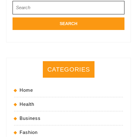
Search
for:
CATEGORIES
Home
Health
Business
Fashion