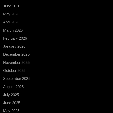
June 2026
May 2026
April 2026
March 2026
February 2026
January 2026
December 2025
November 2025
October 2025
September 2025
August 2025
July 2025
June 2025
May 2025