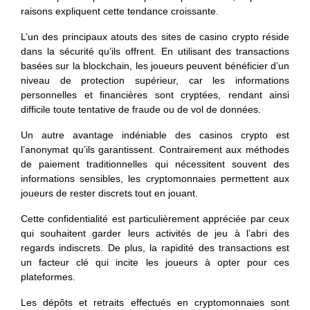
raisons expliquent cette tendance croissante.
L’un des principaux atouts des sites de casino crypto réside
dans la sécurité qu’ils offrent. En utilisant des transactions
basées sur la blockchain, les joueurs peuvent bénéficier d’un
niveau de protection supérieur, car les informations
personnelles et financières sont cryptées, rendant ainsi
difficile toute tentative de fraude ou de vol de données.
Un autre avantage indéniable des casinos crypto est
l’anonymat qu’ils garantissent. Contrairement aux méthodes
de paiement traditionnelles qui nécessitent souvent des
informations sensibles, les cryptomonnaies permettent aux
joueurs de rester discrets tout en jouant.
Cette confidentialité est particulièrement appréciée par ceux
qui souhaitent garder leurs activités de jeu à l’abri des
regards indiscrets. De plus, la rapidité des transactions est
un facteur clé qui incite les joueurs à opter pour ces
plateformes.
Les dépôts et retraits effectués en cryptomonnaies sont