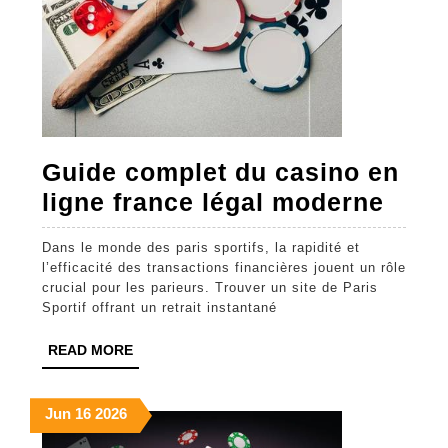
Guide complet du casino en
Guid
ligne france légal moderne
comp
Dans le monde des paris sportifs, la rapidité et
du
l’efficacité des transactions financières jouent un rôle
casi
crucial pour les parieurs. Trouver un site de Paris
Sportif offrant un retrait instantané
en
ligne
READ
READ MORE
MORE
fran
légal
June
June
June
Jun
16
2026
16,
16,
16,
mode