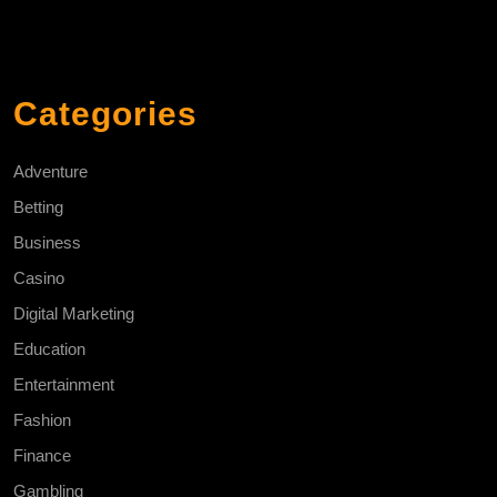
Categories
Adventure
Betting
Business
Casino
Digital Marketing
Education
Entertainment
Fashion
Finance
Gambling