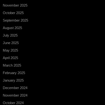
November 2025
October 2025
September 2025
August 2025
July 2025
June 2025
May 2025
April 2025
March 2025
February 2025
January 2025
December 2024
November 2024
October 2024