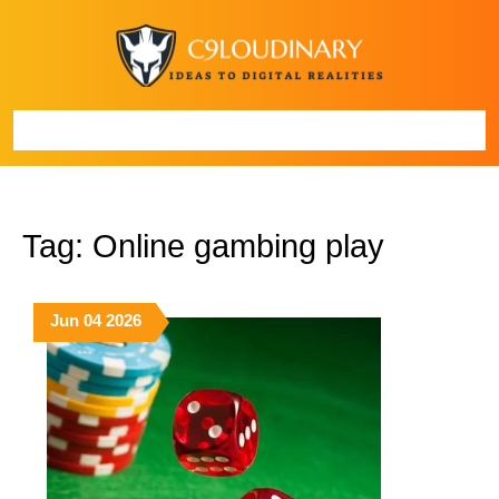
Skip
to
content
Open
Button
Tag:
Online gambing play
June
June
June
Jun
04
2026
4,
4,
4,
2026
2026
2026