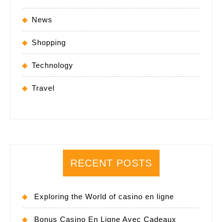
News
Shopping
Technology
Travel
RECENT POSTS
Exploring the World of casino en ligne
Bonus Casino En Ligne Avec Cadeaux