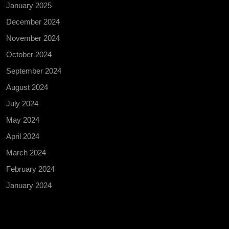
January 2025
December 2024
November 2024
October 2024
September 2024
August 2024
July 2024
May 2024
April 2024
March 2024
February 2024
January 2024