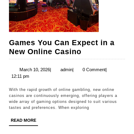
Games You Can Expect in a
Games
New Online Casino
You
Can
March
admin
March 10, 2026
|
admin
|
0 Comment
|
10,
12:11 pm
Expect
2026
in
With the rapid growth of online gambling, new online
a
casinos are continuously emerging, offering players a
wide array of gaming options designed to suit various
New
tastes and preferences. When exploring
Online
READ
READ MORE
Casino
MORE