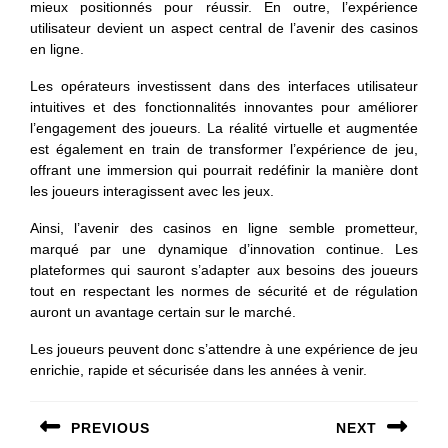
mieux positionnés pour réussir. En outre, l’expérience
utilisateur devient un aspect central de l’avenir des casinos
en ligne.
Les opérateurs investissent dans des interfaces utilisateur
intuitives et des fonctionnalités innovantes pour améliorer
l’engagement des joueurs. La réalité virtuelle et augmentée
est également en train de transformer l’expérience de jeu,
offrant une immersion qui pourrait redéfinir la manière dont
les joueurs interagissent avec les jeux.
Ainsi, l’avenir des casinos en ligne semble prometteur,
marqué par une dynamique d’innovation continue. Les
plateformes qui sauront s’adapter aux besoins des joueurs
tout en respectant les normes de sécurité et de régulation
auront un avantage certain sur le marché.
Les joueurs peuvent donc s’attendre à une expérience de jeu
enrichie, rapide et sécurisée dans les années à venir.
Post
PREVIOUS
NEXT
navigation