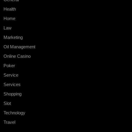
Health
Home
Law
Marketing
Oil Management
Online Casino
Poker
Service
Services
Shopping
Slot
Technology
Travel