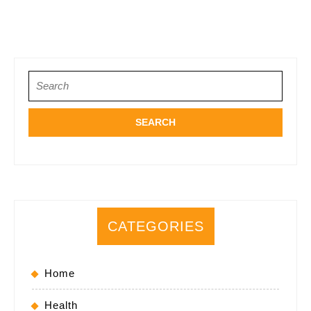
Search
for:
CATEGORIES
Home
Health