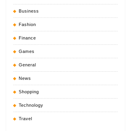
Business
Fashion
Finance
Games
General
News
Shopping
Technology
Travel