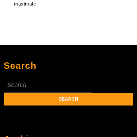
maximale
Search
Search
for: