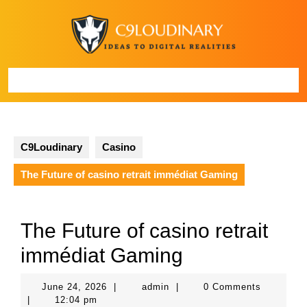
Skip
to
content
Open
Button
C9Loudinary
Casino
The Future of casino retrait immédiat Gaming
The Future of casino retrait
immédiat Gaming
June
admin
June 24, 2026
|
admin
|
0 Comments
24,
|
12:04 pm