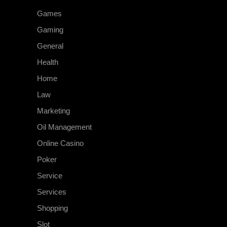
Games
Gaming
General
Health
Home
Law
Marketing
Oil Management
Online Casino
Poker
Service
Services
Shopping
Slot