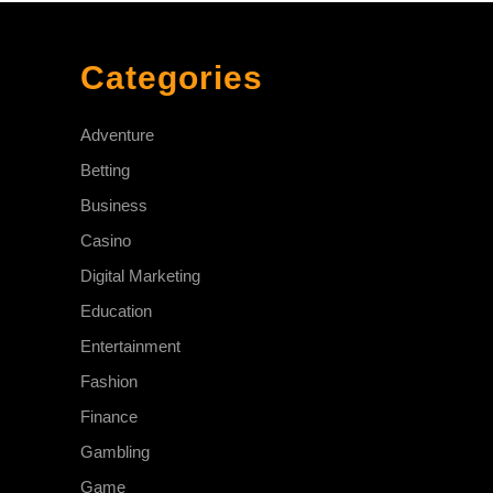
Categories
Adventure
Betting
Business
Casino
Digital Marketing
Education
Entertainment
Fashion
Finance
Gambling
Game