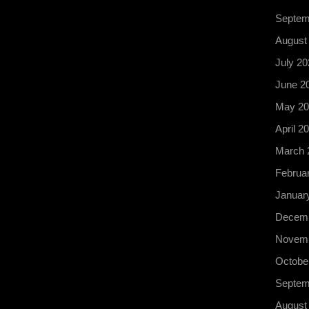
Septem
August
July 20
June 2
May 20
April 2
March 
Februa
Januar
Decemb
Novemb
Octobe
Septem
August