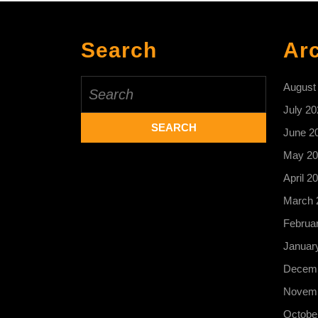
Search
Ar
Search
August
for:
July 20
June 2
May 20
April 2
March 
Februa
Januar
Decemb
Novemb
Octobe