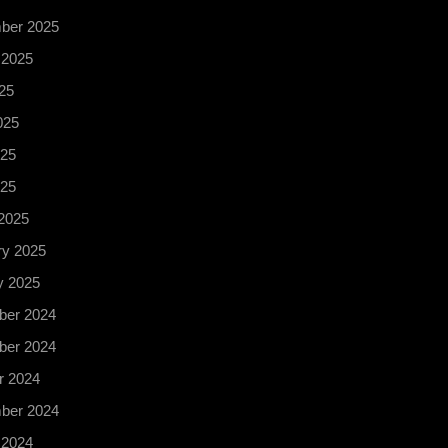
ber 2025
 2025
25
025
25
025
2025
ry 2025
y 2025
er 2024
er 2024
r 2024
ber 2024
 2024