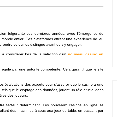
ion fulgurante ces dernières années, avec l’émergence de
du monde entier. Ces plateformes offrent une expérience de jeu
mprendre ce qui les distingue avant de s’y engager.
 à considérer lors de la sélection d’un
nouveau casino en
 régulé par une autorité compétente. Cela garantit que le site
et les évaluations des experts pour s’assurer que le casino a une
é, tels que le cryptage des données, jouent un rôle crucial dans
ières des joueurs.
utre facteur déterminant. Les nouveaux casinos en ligne se
llant des machines à sous aux jeux de table, en passant par