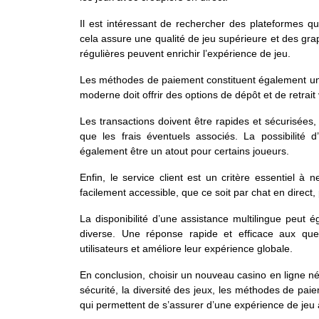
Il est intéressant de rechercher des plateformes qu
cela assure une qualité de jeu supérieure et des gr
régulières peuvent enrichir l’expérience de jeu.
Les méthodes de paiement constituent également un
moderne doit offrir des options de dépôt et de retrai
Les transactions doivent être rapides et sécurisées, 
que les frais éventuels associés. La possibilité 
également être un atout pour certains joueurs.
Enfin, le service client est un critère essentiel à 
facilement accessible, que ce soit par chat en direct,
La disponibilité d’une assistance multilingue peut 
diverse. Une réponse rapide et efficace aux que
utilisateurs et améliore leur expérience globale.
En conclusion, choisir un nouveau casino en ligne néc
sécurité, la diversité des jeux, les méthodes de paiem
qui permettent de s’assurer d’une expérience de jeu 