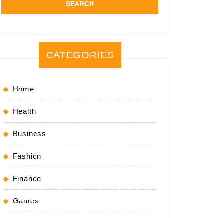
CATEGORIES
Home
Health
Business
Fashion
Finance
Games