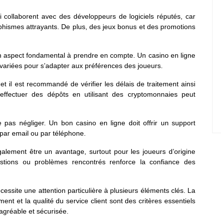
i collaborent avec des développeurs de logiciels réputés, car
aphismes attrayants. De plus, des jeux bonus et des promotions
 aspect fondamental à prendre en compte. Un casino en ligne
t variées pour s’adapter aux préférences des joueurs.
et il est recommandé de vérifier les délais de traitement ainsi
d’effectuer des dépôts en utilisant des cryptomonnaies peut
ne pas négliger. Un bon casino en ligne doit offrir un support
 par email ou par téléphone.
également être un avantage, surtout pour les joueurs d’origine
stions ou problèmes rencontrés renforce la confiance des
essite une attention particulière à plusieurs éléments clés. La
ent et la qualité du service client sont des critères essentiels
agréable et sécurisée.