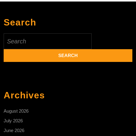
Search
Search
for:
Archives
August 2026
July 2026
June 2026