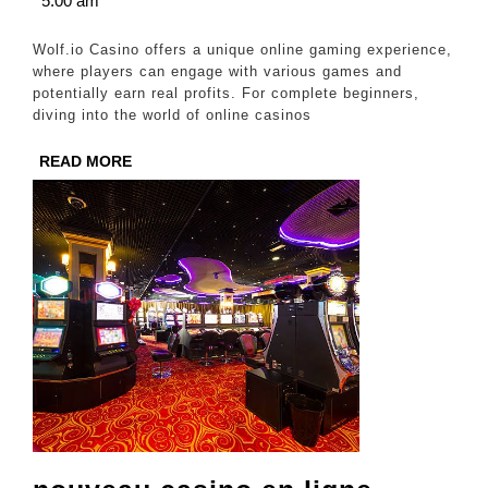
5:00 am
wolf
2026
io
Wolf.io Casino offers a unique online gaming experience,
casino
where players can engage with various games and
potentially earn real profits. For complete beginners,
to
diving into the world of online casinos
earn
READ
READ MORE
real
MORE
profits