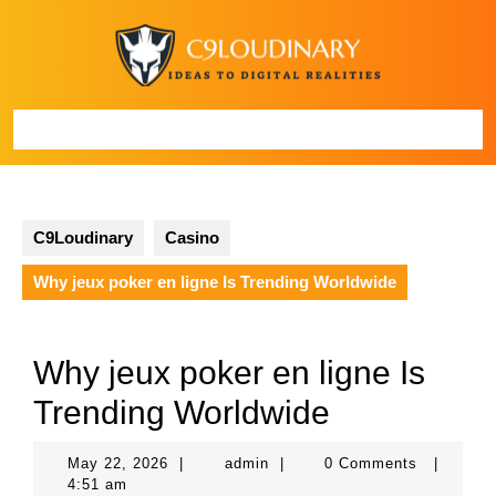
Skip
to
content
Open
Button
C9Loudinary
Casino
Why jeux poker en ligne Is Trending Worldwide
Why jeux poker en ligne Is
Trending Worldwide
May
admin
May 22, 2026
|
admin
|
0 Comments
|
22,
4:51 am