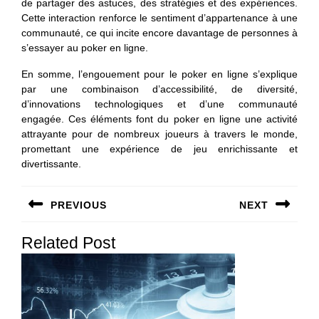
de partager des astuces, des stratégies et des expériences.
Cette interaction renforce le sentiment d’appartenance à une
communauté, ce qui incite encore davantage de personnes à
s’essayer au poker en ligne.
En somme, l’engouement pour le poker en ligne s’explique
par une combinaison d’accessibilité, de diversité,
d’innovations technologiques et d’une communauté
engagée. Ces éléments font du poker en ligne une activité
attrayante pour de nombreux joueurs à travers le monde,
promettant une expérience de jeu enrichissante et
divertissante.
Post
PREVIOUS
NEXT
navigation
Previous
Next
Related Post
post:
post: