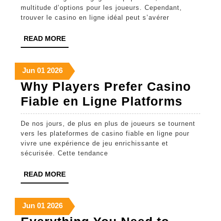
Nouveau
multitude d’options pour les joueurs. Cependant,
trouver le casino en ligne idéal peut s’avérer
Casino
En
READ
READ MORE
MORE
Ligne
for
June
June
June
Jun
01
2026
1,
1,
1,
Your
Why Players Prefer Casino
2026
2026
2026
Needs
Why
Fiable en Ligne Platforms
Playe
De nos jours, de plus en plus de joueurs se tournent
Prefer
vers les plateformes de casino fiable en ligne pour
Casin
vivre une expérience de jeu enrichissante et
sécurisée. Cette tendance
Fiable
en
READ
READ MORE
MORE
Ligne
Platf
June
June
June
Jun
01
2026
1,
1,
1,