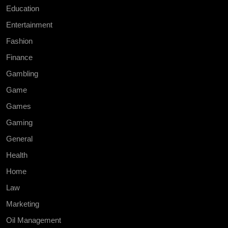
Education
Entertainment
Fashion
Finance
Gambling
Game
Games
Gaming
General
Health
Home
Law
Marketing
Oil Management