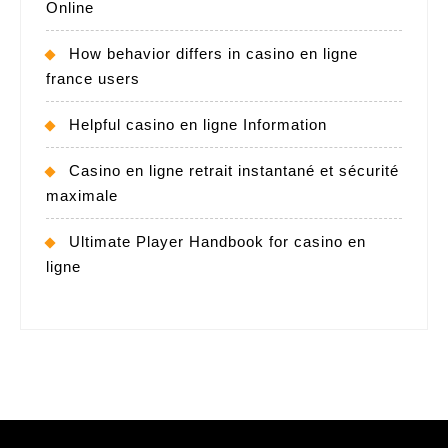
Online
How behavior differs in casino en ligne
france users
Helpful casino en ligne Information
Casino en ligne retrait instantané et sécurité
maximale
Ultimate Player Handbook for casino en
ligne