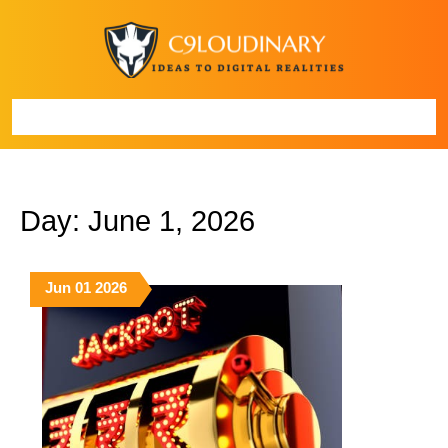
Skip
to
content
Open
Button
Day:
June 1, 2026
June
June
June
Jun
01
2026
1,
1,
1,
2026
2026
2026