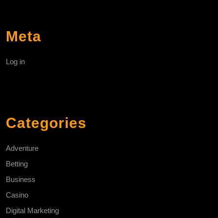
Meta
Log in
Categories
Adventure
Betting
Business
Casino
Digital Marketing