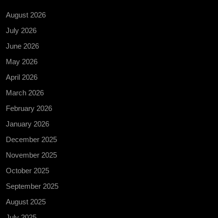
August 2026
July 2026
June 2026
May 2026
April 2026
March 2026
February 2026
January 2026
December 2025
November 2025
October 2025
September 2025
August 2025
July 2025