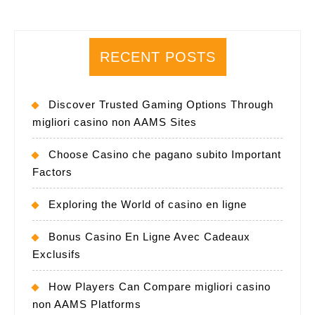
RECENT POSTS
Discover Trusted Gaming Options Through
migliori casino non AAMS Sites
Choose Casino che pagano subito Important
Factors
Exploring the World of casino en ligne
Bonus Casino En Ligne Avec Cadeaux
Exclusifs
How Players Can Compare migliori casino
non AAMS Platforms