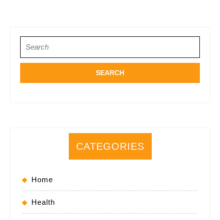
Search
for:
CATEGORIES
Home
Health