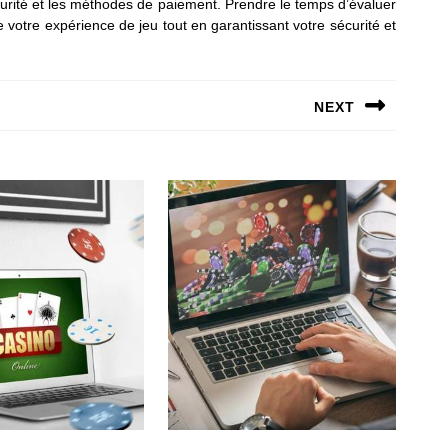
sécurité et les méthodes de paiement. Prendre le temps d’évaluer
 votre expérience de jeu tout en garantissant votre sécurité et
NEXT
Next
post: