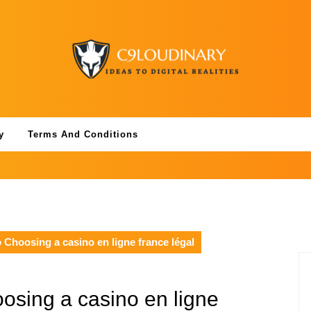
y
Terms And Conditions
 Choosing a casino en ligne france légal
osing a casino en ligne