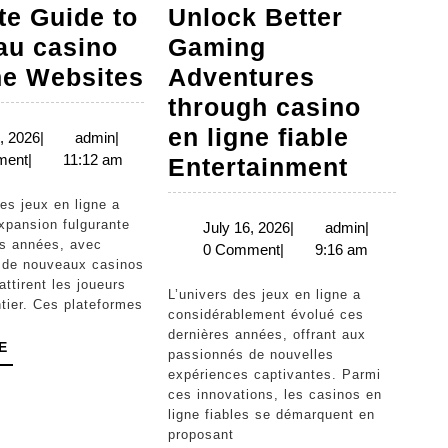
te Guide to
Unlock Better
au casino
Gaming
Ultimate
ne Websites
Adventures
Guide
through casino
s
to
en ligne fiable
May
admin
, 2026
|
admin
|
15,
ment
|
11:12 am
nouveau
Unlock
Entertainment
2026
casino
Better
en
Gaming
xpansion fulgurante
July
admin
July 16, 2026
|
admin
|
es années, avec
16,
0 Comment
|
9:16 am
ligne
Advent
 de nouveaux casinos
2026
Websites
through
attirent les joueurs
L’univers des jeux en ligne a
tier. Ces plateformes
casino
considérablement évolué ces
dernières années, offrant aux
en
READ
E
passionnés de nouvelles
MORE
ligne
expériences captivantes. Parmi
ces innovations, les casinos en
fiable
ligne fiables se démarquent en
Enterta
proposant