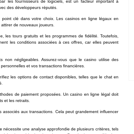
ar les fournisseurs de logiciels, est un facteur important à
avec des développeurs réputés.
point clé dans votre choix. Les casinos en ligne légaux en
 attirer de nouveaux joueurs.
, les tours gratuits et les programmes de fidélité. Toutefois,
vement les conditions associées à ces offres, car elles peuvent
nts non négligeables. Assurez-vous que le casino utilise des
ersonnelles et vos transactions financières.
ifiez les options de contact disponibles, telles que le chat en
é.
éthodes de paiement proposées. Un casino en ligne légal doit
 et les retraits.
rais associés aux transactions. Cela peut grandement influencer
e nécessite une analyse approfondie de plusieurs critères, tels