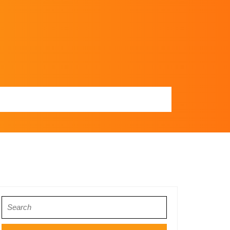
Search
for: