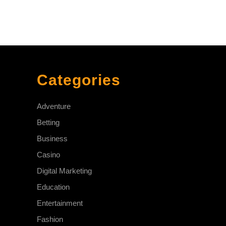
Categories
Adventure
Betting
Business
Casino
Digital Marketing
Education
Entertainment
Fashion